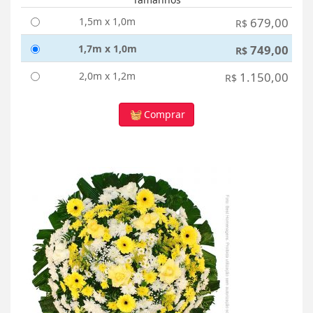
1,5m x 1,0m
679,00
R$
1,7m x 1,0m
749,00
R$
2,0m x 1,2m
1.150,00
R$
Comprar