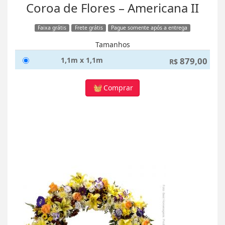
Coroa de Flores – Americana II
Faixa grátis
Frete grátis
Pague somente após a entrega
Tamanhos
1,1m x 1,1m
879,00
R$
Comprar