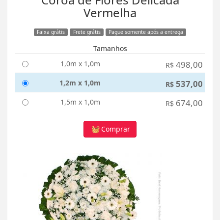
Vermelha
Faixa grátis
Frete grátis
Pague somente após a entrega
Tamanhos
1,0m x 1,0m
498,00
R$
1,2m x 1,0m
537,00
R$
1,5m x 1,0m
674,00
R$
Comprar