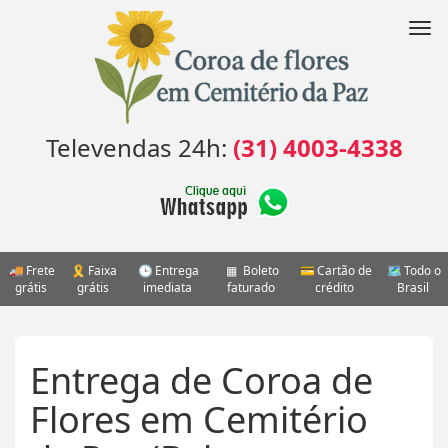
Pular
para
Nav
o
conteúdo
Televendas 24h:
(31) 4003-4338
Frete
Faixa
Entrega
Boleto
Cartão de
Todo o
grátis
grátis
imediata
faturado
crédito
Brasil
Entrega de Coroa de
Flores em Cemitério