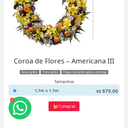
Coroa de Flores – Americana III
Faixa grátis
Frete grátis
Pague somente após a entrega
Tamanhos
1,1m x 1,1m
879,00
R$
2
Comprar