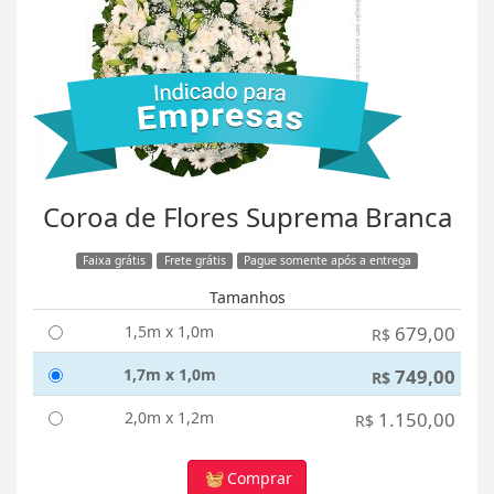
Coroa de Flores Suprema Branca
Faixa grátis
Frete grátis
Pague somente após a entrega
Tamanhos
1,5m x 1,0m
679,00
R$
1,7m x 1,0m
749,00
R$
2,0m x 1,2m
1.150,00
R$
Comprar