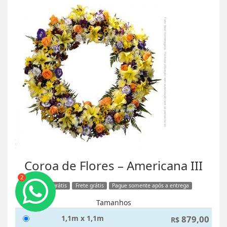
Coroa de Flores – Americana III
2
Faixa grátis
Frete grátis
Pague somente após a entrega
Tamanhos
1,1m x 1,1m
879,00
R$