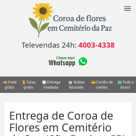
Pular
para
Nav
o
conteúdo
Televendas 24h:
4003-4338
Frete
Faixa
Entrega
Boleto
Cartão de
Todo o
grátis
grátis
imediata
faturado
crédito
Brasil
Entrega de Coroa de
Flores em Cemitério