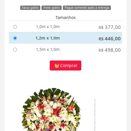
Faixa grátis
Frete grátis
Pague somente após a entrega
Tamanhos
1,0m x 1,0m
377,00
R$
1,2m x 1,0m
446,00
R$
1,5m x 1,0m
498,00
R$
Comprar