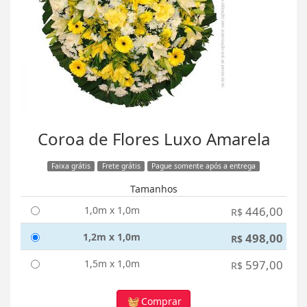
Coroa de Flores Luxo Amarela
Faixa grátis
Frete grátis
Pague somente após a entrega
Tamanhos
1,0m x 1,0m
446,00
R$
1,2m x 1,0m
498,00
R$
1,5m x 1,0m
597,00
R$
Comprar