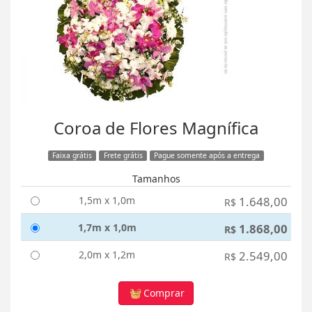
Coroa de Flores Magnífica
Faixa grátis
Frete grátis
Pague somente após a entrega
Tamanhos
1,5m x 1,0m
1.648,00
R$
1,7m x 1,0m
1.868,00
R$
2,0m x 1,2m
2.549,00
R$
Comprar