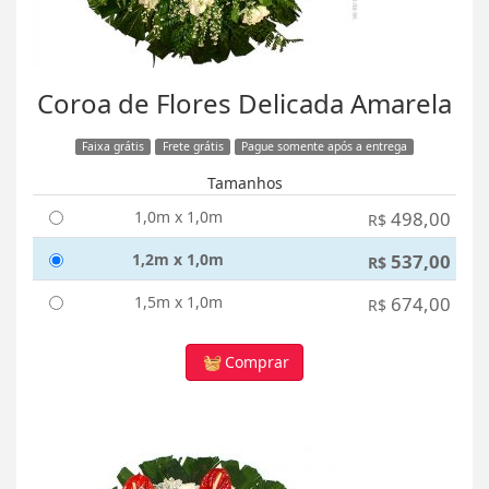
Coroa de Flores Delicada Amarela
Faixa grátis
Frete grátis
Pague somente após a entrega
Tamanhos
1,0m x 1,0m
498,00
R$
1,2m x 1,0m
537,00
R$
1,5m x 1,0m
674,00
R$
Comprar