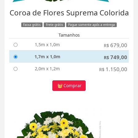
Coroa de Flores Suprema Colorida
Faixa grátis
Frete grátis
Pague somente após a entrega
Tamanhos
1,5m x 1,0m
679,00
R$
1,7m x 1,0m
749,00
R$
2,0m x 1,2m
1.150,00
R$
Comprar