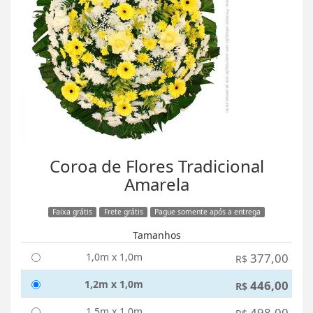
Coroa de Flores Tradicional
Amarela
Faixa grátis
Frete grátis
Pague somente após a entrega
Tamanhos
1,0m x 1,0m
377,00
R$
1,2m x 1,0m
446,00
R$
1,5m x 1,0m
498,00