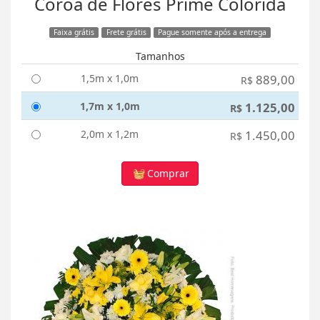
Coroa de Flores Prime Colorida
Faixa grátis
Frete grátis
Pague somente após a entrega
Tamanhos
1,5m x 1,0m
889,00
R$
1,7m x 1,0m
1.125,00
R$
2,0m x 1,2m
1.450,00
R$
Comprar