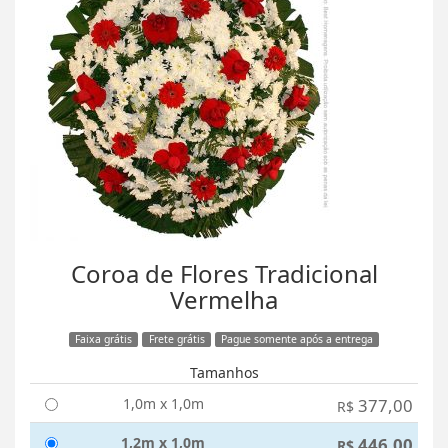
Coroa de Flores Tradicional
Vermelha
Faixa grátis
Frete grátis
Pague somente após a entrega
Tamanhos
1,0m x 1,0m
377,00
R$
1,2m x 1,0m
446,00
R$