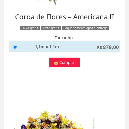
Coroa de Flores – Americana II
Faixa grátis
Frete grátis
Pague somente após a entrega
Tamanhos
1,1m x 1,1m
879,00
R$
Comprar