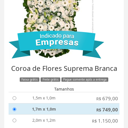
Coroa de Flores Suprema Branca
Faixa grátis
Frete grátis
Pague somente após a entrega
Tamanhos
1,5m x 1,0m
679,00
R$
1,7m x 1,0m
749,00
R$
2,0m x 1,2m
1.150,00
R$