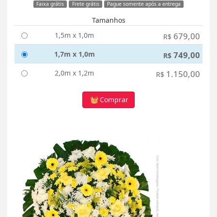
Faixa grátis
Frete grátis
Pague somente após a entrega
Tamanhos
1,5m x 1,0m
679,00
R$
1,7m x 1,0m
749,00
R$
2,0m x 1,2m
1.150,00
R$
Comprar