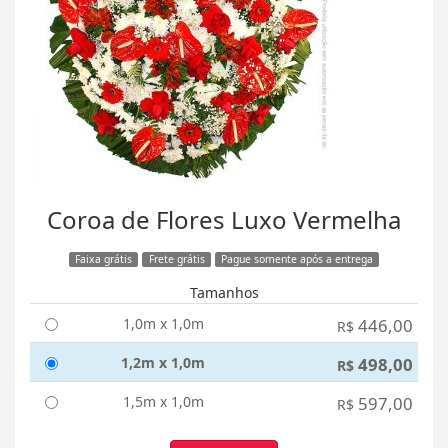
Coroa de Flores Luxo Vermelha
Faixa grátis
Frete grátis
Pague somente após a entrega
Tamanhos
1,0m x 1,0m
446,00
R$
1,2m x 1,0m
498,00
R$
1,5m x 1,0m
597,00
R$