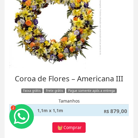
Coroa de Flores – Americana III
Faixa grátis
Frete grátis
Pague somente após a entrega
Tamanhos
2
1,1m x 1,1m
879,00
R$
Comprar