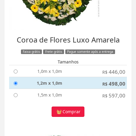
Coroa de Flores Luxo Amarela
Faixa grátis
Frete grátis
Pague somente após a entrega
Tamanhos
1,0m x 1,0m
446,00
R$
1,2m x 1,0m
498,00
R$
1,5m x 1,0m
597,00
R$
Comprar