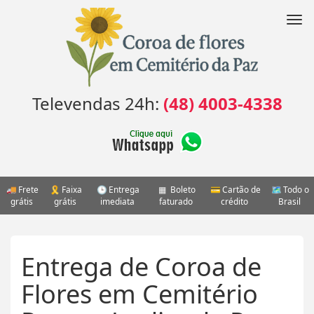
Pular
para
Nav
o
conteúdo
Televendas 24h:
(48) 4003-4338
Frete
Faixa
Entrega
Boleto
Cartão de
Todo o
grátis
grátis
imediata
faturado
crédito
Brasil
Entrega de Coroa de
Flores em Cemitério