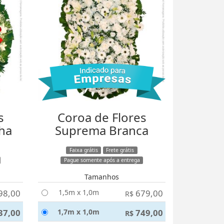
s
Coroa de Flores
ha
Suprema Branca
Faixa grátis
Frete grátis
Pague somente após a entrega
Tamanhos
98,00
1,5m x 1,0m
679,00
R$
37,00
1,7m x 1,0m
749,00
R$