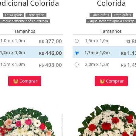
adicional Colorida
Colorida
Faixa grátis
Frete grátis
Faixa grátis
Frete grátis
Pague somente após a entrega
Pague somente após a entrega
Tamanhos
Tamanhos
1,0m x 1,0m
377,00
1,5m x 1,0m
8
R$
R$
1,2m x 1,0m
446,00
1,7m x 1,0m
1.1
R$
R$
1,5m x 1,0m
498,00
2,0m x 1,2m
1.4
R$
R$
Comprar
Comprar