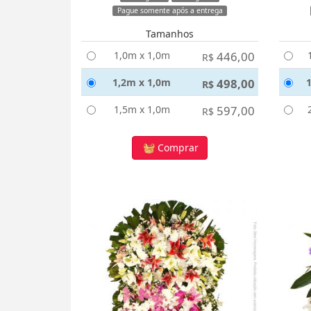
Pague somente após a entrega
Tamanhos
1,0m x 1,0m
446,00
R$
1,2m x 1,0m
498,00
R$
1,5m x 1,0m
597,00
R$
Comprar