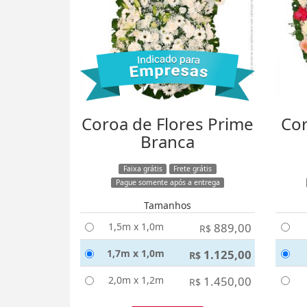
Coroa de Flores Prime
Cor
Branca
Faixa grátis
Frete grátis
Pague somente após a entrega
Tamanhos
1,5m x 1,0m
889,00
R$
1,7m x 1,0m
1.125,00
R$
2,0m x 1,2m
1.450,00
R$