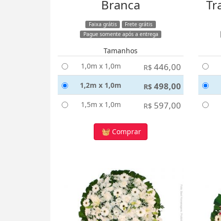
Branca
Tr
Faixa grátis
Frete grátis
Pague somente após a entrega
Tamanhos
1,0m x 1,0m
446,00
R$
1,2m x 1,0m
498,00
R$
1,5m x 1,0m
597,00
R$
Comprar