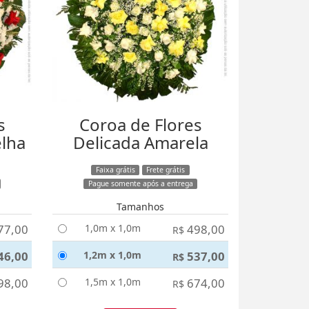
s
Coroa de Flores
elha
Delicada Amarela
Faixa grátis
Frete grátis
Pague somente após a entrega
Tamanhos
77,00
1,0m x 1,0m
498,00
R$
46,00
1,2m x 1,0m
537,00
R$
98,00
1,5m x 1,0m
674,00
R$