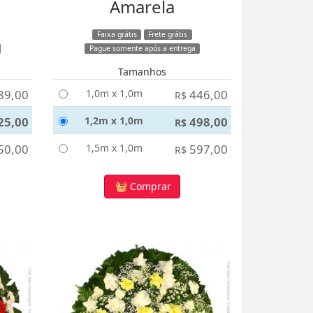
Amarela
Faixa grátis
Frete grátis
Pague somente após a entrega
Tamanhos
89,00
1,0m x 1,0m
446,00
R$
25,00
1,2m x 1,0m
498,00
R$
50,00
1,5m x 1,0m
597,00
R$
Comprar