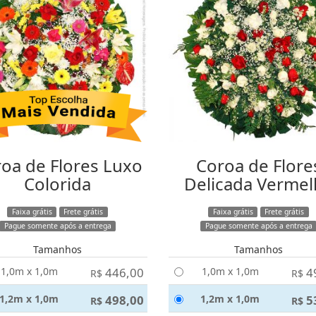
oa de Flores Luxo
Coroa de Flore
Colorida
Delicada Vermel
Faixa grátis
Frete grátis
Faixa grátis
Frete grátis
Pague somente após a entrega
Pague somente após a entrega
Tamanhos
Tamanhos
1,0m x 1,0m
446,00
1,0m x 1,0m
4
R$
R$
1,2m x 1,0m
498,00
1,2m x 1,0m
5
R$
R$