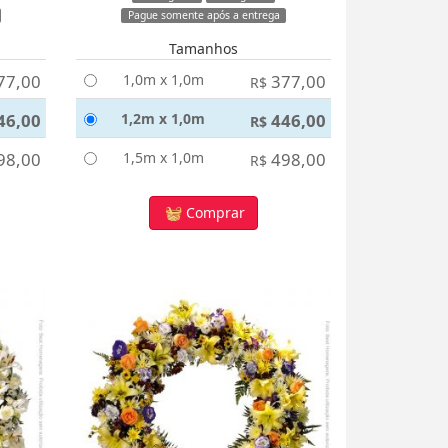
Pague somente após a entrega
Tamanhos
77,00
1,0m x 1,0m
377,00
R$
46,00
1,2m x 1,0m
446,00
R$
98,00
1,5m x 1,0m
498,00
R$
Comprar