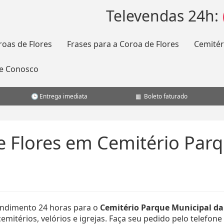
Televendas 24h:
roas de Flores
Frases para a Coroa de Flores
Cemitér
le Conosco
Entrega imediata
Boleto faturado
e Flores em Cemitério Parq
ndimento 24 horas para o
Cemitério Parque Municipal da
mitérios, velórios e igrejas. Faça seu pedido pelo telefone 