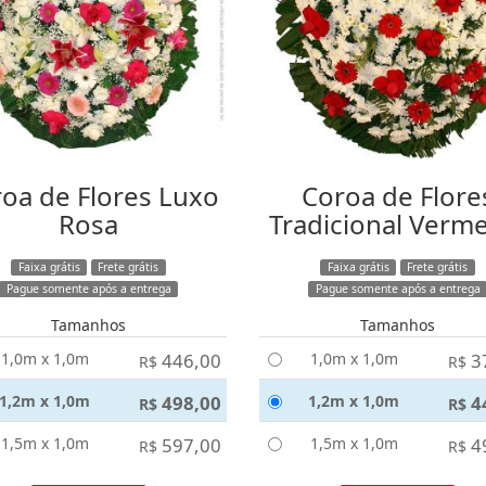
oa de Flores Luxo
Coroa de Flore
Rosa
Tradicional Verm
Faixa grátis
Frete grátis
Faixa grátis
Frete grátis
Pague somente após a entrega
Pague somente após a entrega
Tamanhos
Tamanhos
1,0m x 1,0m
446,00
1,0m x 1,0m
3
R$
R$
1,2m x 1,0m
498,00
1,2m x 1,0m
4
R$
R$
1,5m x 1,0m
597,00
1,5m x 1,0m
4
R$
R$