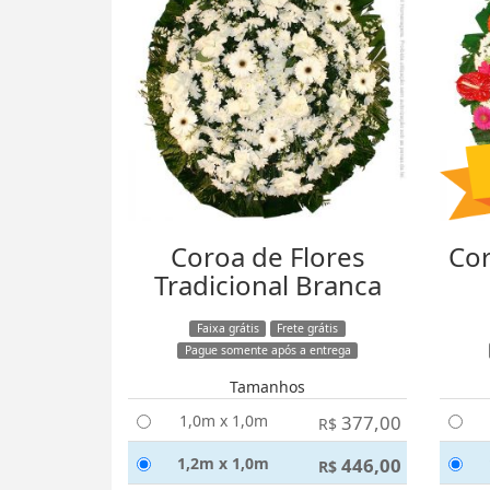
Coroa de Flores
Cor
Tradicional Branca
Faixa grátis
Frete grátis
Pague somente após a entrega
Tamanhos
1,0m x 1,0m
377,00
R$
1,2m x 1,0m
446,00
R$