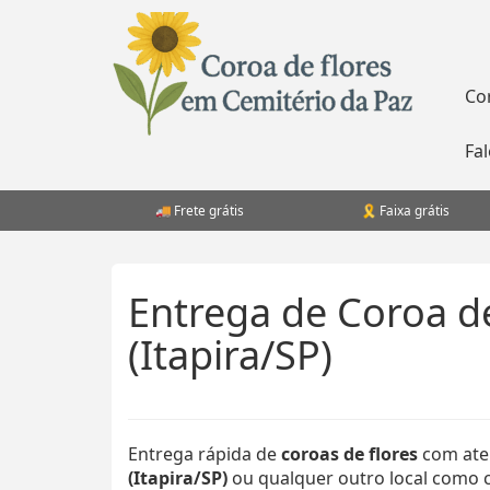
Pular
para
o
conteúdo
Co
Fa
Frete grátis
Faixa grátis
Entrega de Coroa d
(Itapira/SP)
Entrega rápida de
coroas de flores
com ate
(Itapira/SP)
ou qualquer outro local como ce