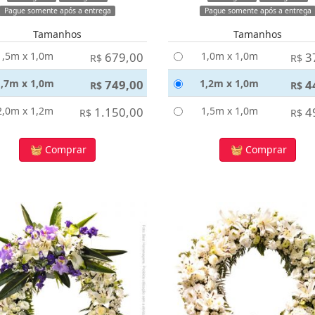
Pague somente após a entrega
Pague somente após a entrega
Tamanhos
Tamanhos
1,5m x 1,0m
679,00
1,0m x 1,0m
3
R$
R$
1,7m x 1,0m
749,00
1,2m x 1,0m
4
R$
R$
2,0m x 1,2m
1.150,00
1,5m x 1,0m
4
R$
R$
Comprar
Comprar