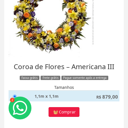
Coroa de Flores – Americana III
Faixa grátis
Frete grátis
Pague somente após a entrega
Tamanhos
1,1m x 1,1m
879,00
R$
2
Comprar