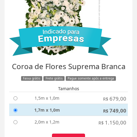
Coroa de Flores Suprema Branca
Faixa grátis
Frete grátis
Pague somente após a entrega
Tamanhos
1,5m x 1,0m
679,00
R$
1,7m x 1,0m
749,00
R$
2,0m x 1,2m
1.150,00
R$