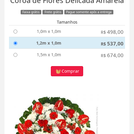
Coroa de Flores Delicada Amarela
Faixa grátis
Frete grátis
Pague somente após a entrega
Tamanhos
1,0m x 1,0m
498,00
R$
1,2m x 1,0m
537,00
R$
1,5m x 1,0m
674,00
R$
Comprar