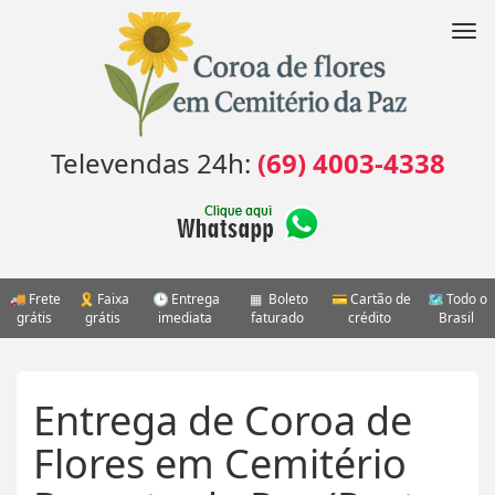
Pular
para
Nav
o
conteúdo
Televendas 24h:
(69) 4003-4338
Frete
Faixa
Entrega
Boleto
Cartão de
Todo o
grátis
grátis
imediata
faturado
crédito
Brasil
Entrega de Coroa de
Flores em Cemitério