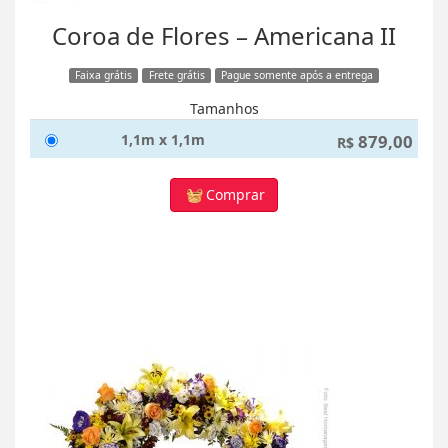
Coroa de Flores – Americana II
Faixa grátis
Frete grátis
Pague somente após a entrega
Tamanhos
1,1m x 1,1m
879,00
R$
Comprar