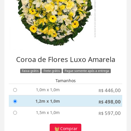
Coroa de Flores Luxo Amarela
Faixa grátis
Frete grátis
Pague somente após a entrega
Tamanhos
1,0m x 1,0m
446,00
R$
1,2m x 1,0m
498,00
R$
1,5m x 1,0m
597,00
R$
Comprar