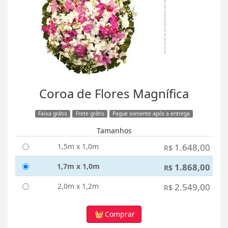
Coroa de Flores Magnífica
Faixa grátis
Frete grátis
Pague somente após a entrega
Tamanhos
1,5m x 1,0m
1.648,00
R$
1,7m x 1,0m
1.868,00
R$
2,0m x 1,2m
2.549,00
R$
Comprar