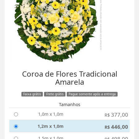
Coroa de Flores Tradicional
Amarela
Faixa grátis
Frete grátis
Pague somente após a entrega
Tamanhos
1,0m x 1,0m
377,00
R$
1,2m x 1,0m
446,00
R$
1,5m x 1,0m
498,00