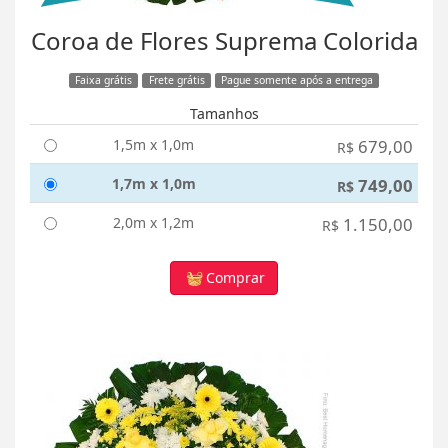
Coroa de Flores Suprema Colorida
Faixa grátis
Frete grátis
Pague somente após a entrega
Tamanhos
1,5m x 1,0m
679,00
R$
1,7m x 1,0m
749,00
R$
2,0m x 1,2m
1.150,00
R$
Comprar