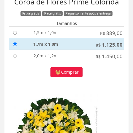
Coroa de Flores Prime Colorida
Faixa grátis
Frete grátis
Pague somente após a entrega
Tamanhos
1,5m x 1,0m
889,00
R$
1,7m x 1,0m
1.125,00
R$
2,0m x 1,2m
1.450,00
R$
Comprar