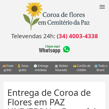
Pular
para
Nav
o
conteúdo
Televendas 24h:
(34) 4003-4338
Frete
Faixa
Entrega
Boleto
Cartão de
Todo o
grátis
grátis
imediata
faturado
crédito
Brasil
Entrega de Coroa de
Flores em PAZ