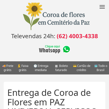
Pular
para
Nav
o
conteúdo
Televendas 24h:
(62) 4003-4338
Frete
Faixa
Entrega
Boleto
Cartão de
Todo o
grátis
grátis
imediata
faturado
crédito
Brasil
Entrega de Coroa de
Flores em PAZ