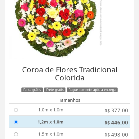
Coroa de Flores Tradicional
Colorida
Faixa grátis
Frete grátis
Pague somente após a entrega
Tamanhos
1,0m x 1,0m
377,00
R$
1,2m x 1,0m
446,00
R$
1,5m x 1,0m
498,00
R$