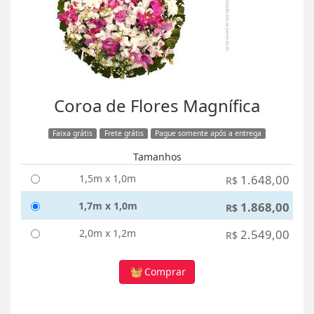
Coroa de Flores Magnífica
Faixa grátis
Frete grátis
Pague somente após a entrega
Tamanhos
1,5m x 1,0m
1.648,00
R$
1,7m x 1,0m
1.868,00
R$
2,0m x 1,2m
2.549,00
R$
Comprar