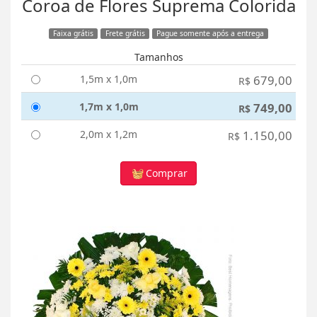
Coroa de Flores Suprema Colorida
Faixa grátis
Frete grátis
Pague somente após a entrega
Tamanhos
1,5m x 1,0m
679,00
R$
1,7m x 1,0m
749,00
R$
2,0m x 1,2m
1.150,00
R$
Comprar