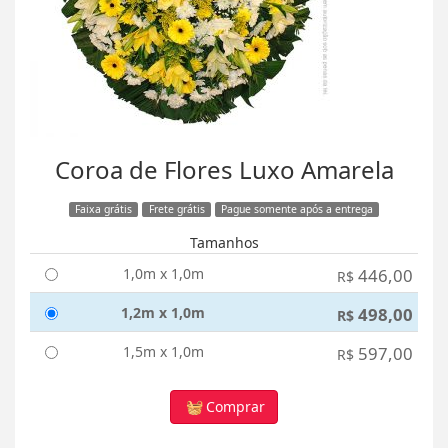
Coroa de Flores Luxo Amarela
Faixa grátis
Frete grátis
Pague somente após a entrega
Tamanhos
1,0m x 1,0m
446,00
R$
1,2m x 1,0m
498,00
R$
1,5m x 1,0m
597,00
R$
Comprar