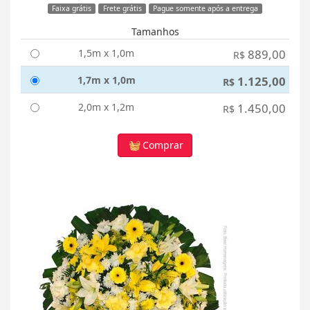
Faixa grátis
Frete grátis
Pague somente após a entrega
Tamanhos
1,5m x 1,0m
889,00
R$
1,7m x 1,0m
1.125,00
R$
2,0m x 1,2m
1.450,00
R$
Comprar