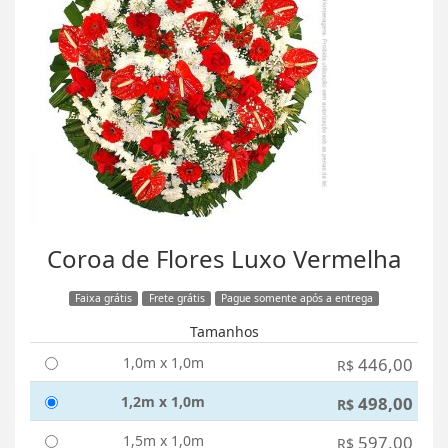
Coroa de Flores Luxo Vermelha
Faixa grátis
Frete grátis
Pague somente após a entrega
Tamanhos
1,0m x 1,0m
446,00
R$
1,2m x 1,0m
498,00
R$
1,5m x 1,0m
597,00
R$