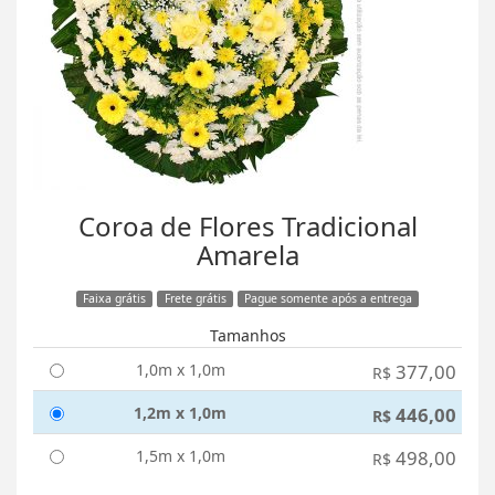
Coroa de Flores Tradicional
Amarela
Faixa grátis
Frete grátis
Pague somente após a entrega
Tamanhos
1,0m x 1,0m
377,00
R$
1,2m x 1,0m
446,00
R$
1,5m x 1,0m
498,00
R$